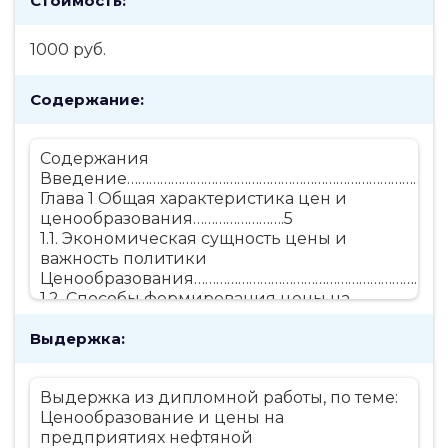
Стоимость:
1000 руб.
Содержание:
Содержания
Введение………………………………………………………………………..3
Глава 1 Общая характеристика цен и
ценообразования…………………….5
1.1. Экономическая сущность цены и
важность политики
Ценообразования……………………………………………………………
1.2. Способы формирования цены на
предприятии…………………………11
Выдержка:
Глава 2 Динамика цен на продукцию
предприятия ………………………...14
2.1.Определение целей ценовой политики
Выдержка из дипломной работы, по теме:
предприятия……………………14
Ценообразование и цены на
Глава 3 Анализ цен и ценовой политики
предприятиях нефтяной
предприятия……………………..18