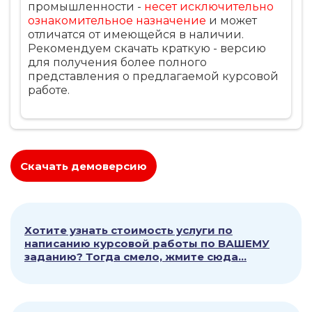
промышленности -
несет исключительно
3.1. Анализ ценообразующих
ознакомительное назначение
и может
факторов……………………………………...20
отличатся от имеющейся в наличии.
3.2.Выявление резервов изменения цен
Рекомендуем скачать краткую - версию
на продукцию предприятия……...22
для получения более полного
3.3. Анализ влияния государства на
представления о предлагаемой курсовой
цены……………………………………23
работе.
Глава 4 Резервы и пути оптимизации
ценовой политики предприятия……26
4.1. Стимулирование
спроса…………………………………………………..26
4.2. Ценообразование в условиях
инфляции…………………………………26
Скачать демоверсию
Заключение…………………………………………………………………….2
Список использованной
литературы…………………………………………30
Хотите узнать стоимость услуги по
написанию курсовой работы по ВАШЕМУ
заданию? Тогда смело, жмите сюда...