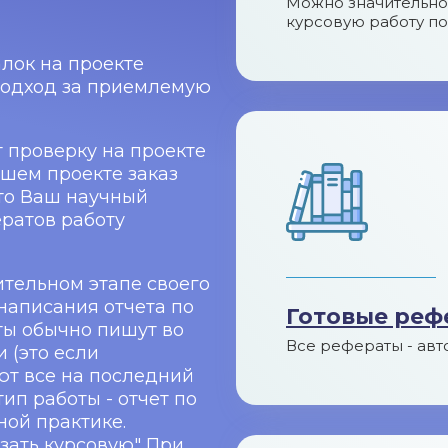
Можно значительно 
курсовую работу по
алок на проекте
подход за приемлемую
 проверку на проекте
ашем проекте заказ
то Ваш научный
ератов работу
ительном этапе своего
написания отчета по
Готовые реф
ты обычно пишут во
Все рефераты - авт
 (это если
ют все на последний
ип работы - отчет по
ой практике.
азать курсовую" При