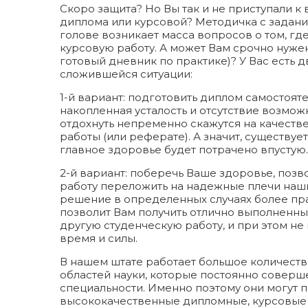
Скоро защита? Но Вы так и не приступали 
диплома или курсовой? Методичка с задание
голове возникает масса вопросов о том, гд
курсовую работу. А может Вам срочно нужен
готовый дневник по практике)? У Вас есть д
сложившейся ситуации:
1-й вариант: подготовить диплом самостоятел
накопленная усталость и отсутствие возмо
отдохнуть непременно скажутся на качеств
работы (или реферате). А значит, существует
главное здоровье будет потрачено впустую.
2-й вариант: поберечь Ваше здоровье, позво
работу переложить на надежные плечи наши
решение в определенных случаях более пра
позволит Вам получить отлично выполненн
другую студенческую работу, и при этом не
время и силы.
В нашем штате работает большое количеств
областей науки, которые постоянно соверш
специальности. Именно поэтому они могут п
высококачественные дипломные, курсовые 