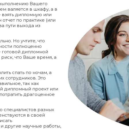
к выполнению Вашего
м валяется в шкафу, а в
е взять дипломную или
 отчет по практике (или
ва пути выхода из
ьно. Но учтите, что
жности полноценно
е готовой дипломной
 риск, что Ваше время, а
лить спать по ночам, а
х сотрудников. Это
вильное, так как
ый дипломный проект или
 потратить драгоценное
о специалистов разных
енствуются в своей
исать
и другие научные работы,