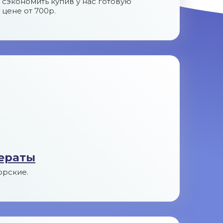
сэкономить купив у нас готовую
 цене от 700р.
ераты
орские.