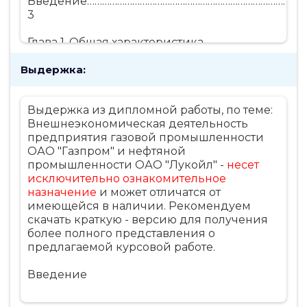
Введение……………………………………………………………………………
3
Глава 1. Общая характеристика
внешнеэкономической деятельности
Выдержка:
предприятий………………………………………………………………………
1.1. Характеристика внешнеэкономической
деятельности……………………..4
Выдержка из дипломной работы, по теме:
1.2. Виды внешнеэкономической
Внешнеэкономическая деятельность
деятельности…………………………………5
предприятия газовой промышленности
1.3. Понятие внешнеэкономической
ОАО "Газпром" и нефтяной
сделки……………………………………..7
промышленности ОАО "Лукойл" -
несет
1.4. Содержание
исключительно ознакомительное
контракта………………………………………………………..8
назначение
и может отличатся от
Глава 2. Анализ и динамика показателей
имеющейся в наличии. Рекомендуем
внешнеэкономической
скачать краткую - версию для получения
деятельности на примере предприятия
более полного представления о
ОАО «Газпром» и ОАО «Лукойл»…15
предлагаемой курсовой работе.
2.1. Динамика показателей предприятия
ОАО «Газпром» и ОАО
Введение
«Лукойл» по экспорту, импорту
продукции……………………………............15
2.2. Темпы изменения показателей