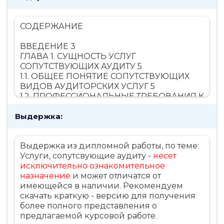
СОДЕРЖАНИЕ
ВВЕДЕНИЕ 3
ГЛАВА 1. СУЩНОСТЬ УСЛУГ
СОПУТСТВУЮЩИХ АУДИТУ 5
1.1. ОБЩЕЕ ПОНЯТИЕ СОПУТСТВУЮЩИХ
ВИДОВ АУДИТОРСКИХ УСЛУГ 5
1.2. ПРОФЕССИОНАЛЬНЫЕ ТРЕБОВАНИЯ К
ОКАЗАНИЮ СОПУТСТВУЮЩИХ АУДИТУ
Выдержка:
УСЛУГ 10
ГЛАВА 2. АНАЛИЗ ОСНОВНЫХ
СОПУТСТВУЮЩИХ ВИДОВ АУДИТОРСКИХ
Выдержка из дипломной работы, по теме:
УСЛУГ 14
Услуги, сопутсвующие аудиту -
несет
ЗАКЛЮЧЕНИЕ 23
исключительно ознакомительное
СПИСОК ЛИТЕРАТУРЫ 26
назначение
и может отличатся от
имеющейся в наличии. Рекомендуем
скачать краткую - версию для получения
более полного представления о
предлагаемой курсовой работе.