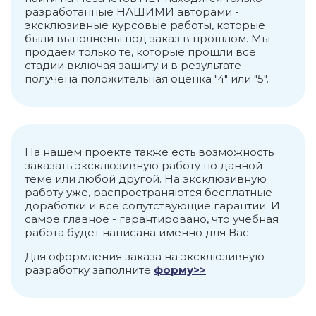
том числе и аудита.
разработанные НАШИМИ авторами -
эксклюзивные курсовые работы, которые
ГЛАВА 1. СУЩНОСТЬ УСЛУГ
были выполнены под заказ в прошлом. Мы
СОПУТСТВУЮЩИХ АУДИТУ
продаем только те, которые прошли все
стадии включая защиту и в результате
1.1. Общее понятие сопутствующих видов
получена положительная оценка "4" или "5".
аудиторских услуг
В настоящее время аудиторская
деятельность включает в себя два
компонента: собственно аудит
На нашем проекте также есть возможность
(обязательный аудит) и сопутст¬вующие
заказать эксклюзивную работу по данной
аудиту услуги. При этом последние
теме или любой другой. На эксклюзивную
начинают занимать все больший
работу уже, распространяются бесплатные
удельный вес по количеству, видам и
доработки и все сопутствующие гарантии. И
объемам продаж в аудиторских
самое главное - гарантировано, что учебная
организациях. И это не случайно. Именно в
работа будет написана именно для Вас.
аудитор¬ских фирмах работают наиболее
квалифицированные специалисты в
Для оформления заказа на эксклюзивную
области бухгалтерского учета, права,
разработку заполните
форму>>
налогообложения, финалов.
В ст.1 п.6 Федерального закона «Об
аудиторской деятельно¬сти» под