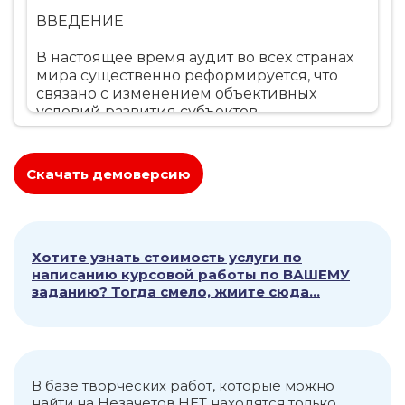
ВВЕДЕНИЕ
В настоящее время аудит во всех странах
мира существенно реформируется, что
связано с изменением объективных
условий развития субъектов
хозяйствования, в частности с
активизацией процессов интеграции в
рамках решения глобальных задач, ее
Скачать демоверсию
стремлением к более открытой экономике
стран мира и формированию
международных сообществ типа
Европейского экономического союза,
усилением роли интеллектуальных
Хотите узнать стоимость услуги по
написанию курсовой работы по ВАШЕМУ
факторов развития производства,
заданию? Тогда смело, жмите сюда...
использованием современных
информационных технологий и т.п. Это
позволяет сделать вывод, что необходим
новый взгляд на организацию
бухгалтерско-финансовой функции
управления и ее важнейшей
В базе творческих работ, которые можно
составляющей - финансового контроля, в
найти на Незачетов.НЕТ находятся только