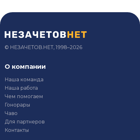
сопутствующими аудиту услугами
понимается оказание аудиторскими
организациями и индивидуальными
аудиторами сле¬дующих услуг:
- постановка, восстановление и ведение
бухгалтерского учета, составление
финансовой (бухгалтерской) отчетности,
бухгалтерское консультирование;
© НЕЗАЧЕТОВ.НЕТ, 1998–2026
- налоговое консультирование;
О компании
Наша команда
Наша работа
Чем помогаем
Гонорары
Чаво
Для партнеров
Контакты