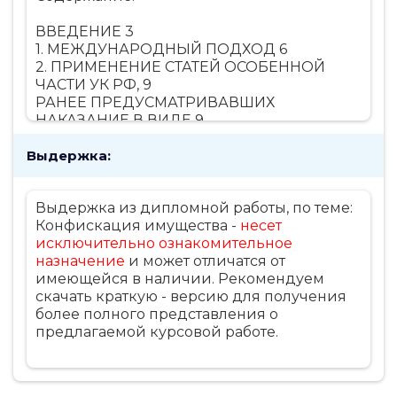
ВВЕДЕНИЕ 3
1. МЕЖДУНАРОДНЫЙ ПОДХОД 6
2. ПРИМЕНЕНИЕ СТАТЕЙ ОСОБЕННОЙ
ЧАСТИ УК РФ, 9
РАНЕЕ ПРЕДУСМАТРИВАВШИХ
НАКАЗАНИЕ В ВИДЕ 9
КОНФИСКАЦИИ ИМУЩЕСТВА 9
Выдержка:
3. КОНФИСКАЦИЯ ИМУЩЕСТВА В
СОВРЕМЕННОМ УГОЛОВНОМ КОДЕКСЕ 17
ЗАКЛЮЧЕНИЕ 22
Выдержка из дипломной работы, по теме:
СПИСОК ЛИТЕРАТУРЫ 25
Конфискация имущества -
несет
исключительно ознакомительное
назначение
и может отличатся от
имеющейся в наличии. Рекомендуем
скачать краткую - версию для получения
более полного представления о
предлагаемой курсовой работе.