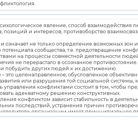
фликтология.
сихологическое явление, способ взаимодействия 
, позиций и интересов, противоборство взаимосвя
 означает не только определение возможных зон и
потенциала сообщества, т.е. предотвращение конф
вами на процессы совместной деятельности людей
чия не перерастало в осознанное противостояние. 
и побудить других людей к их достижению.
– это целенаправленное, обусловленное объективн
азвития или разрушения той социальной системы, 
ь управления конфликтами состоит в том, чтобы п
овать адекватному решению конструктивных.
ления конфликтом зависит стабильность в деятельн
ьних последствий, устранения причин противореч
руководитель организации имеет принципиальное 
о в конфликте, в его решении: право вырабатывать
ь их реализацию, анализ результатов.
и как сложный процесс включает конкретные виды 
новения конфликта; диагностика и регулирования 