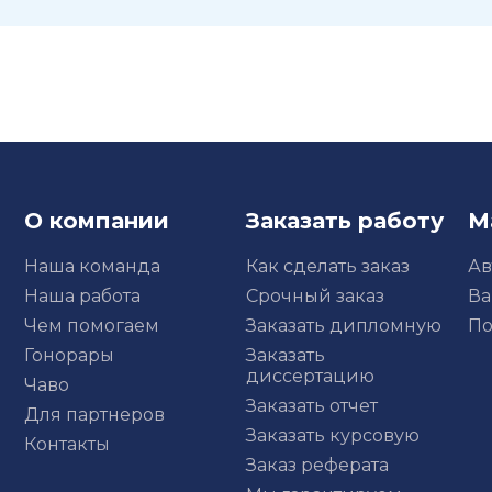
О компании
Заказать работу
М
Наша команда
Как сделать заказ
Ав
Наша работа
Срочный заказ
Ва
Чем помогаем
Заказать дипломную
По
Гонорары
Заказать
диссертацию
Чаво
Заказать отчет
Для партнеров
Заказать курсовую
Контакты
Заказ реферата