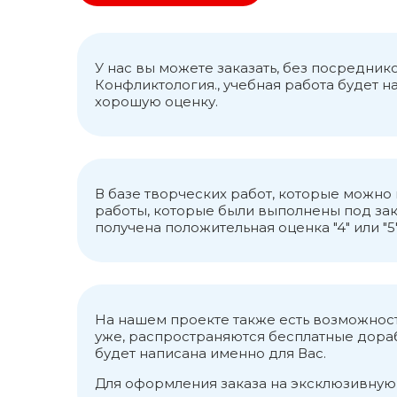
поведения его участник
разрешения конфликта. 
динамики.
Прогнозирование конфли
У нас вы можете заказать, без посредни
выявление причин конф
Конфликтология., учебная работа будет 
хорошую оценку.
конфликтов считаются р
между людьми с учетом 
условиями и факторами 
лидерство и микрогрупы
В базе творческих работ, которые можн
работы, которые были выполнены под зак
получена положительная оценка "4" или "5"
На нашем проекте также есть возможност
уже, распространяются бесплатные дорабо
будет написана именно для Вас.
Для оформления заказа на эксклюзивную