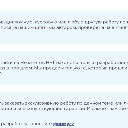
ов; прогнозирование развития конфликтов и оценк
Содержание управления конфликтами заключается в
кта – важнейший вид деятельности субъекта упра
ков, дипломную, курсовую или любую другую работу по
ликта в потенциальному развития. Основными ис
написана нашим штатным автором, проверена на антипл
езультаты изучения объективных и субъективных у
их индивидуально-психологических особенностей. 
могут быть: уровень социальной напряженности; с
, а также другие социально-психологические явле
о найти на Незачетов.НЕТ находятся только разработ
аз в прошлом. Мы продаем только те, которые прошли в
.
ь заказать эксклюзивную работу по данной теме или 
тки и все сопутствующие гарантии. И самое главное -
 разработку заполните
форму>>