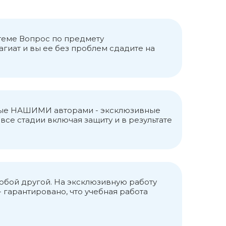
а их функциональной направленности;
 строгом соответствии этапов до их
вления, который направлен на
 теме Вопрос по предмету
точниками прогнозирования
агиат и вы ее без проблем сдадите на
словий и факторов взаимодействия
В коллективе, например, такими
оциально-психологический климат;
ния.
анные НАШИМИ авторами - эксклюзивные
се стадии включая защиту и в результате
любой другой. На эксклюзивную работу
 гарантировано, что учебная работа