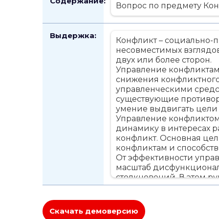
Содержание:
Вопрос по предмету Кон
Выдержка:
Конфликт – социально-п
несовместимых взглядов
двух или более сторон.
Управление конфликтами
снижения конфликтного 
управленческими средст
существующие противоре
умение выдвигать цели 
Управление конфликтом 
динамику в интересах р
конфликт. Основная цел
конфликтам и способств
От эффективности управ
масштаб дисфункционал
столкновений. В этом 
стратегическое лидерств
достижения, обеспечиват
Управление конфликтам
Скачать демоверсию
предотвращение возник