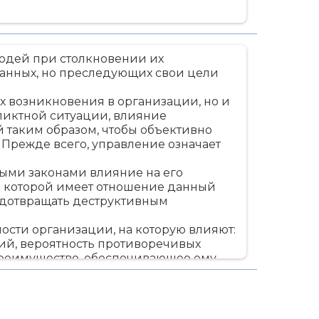
людей при столкновении их
занных, но преследующих свои цели
х возникновения в организации, но и
ликтной ситуации, влияние
 таким образом, чтобы объективно
Прежде всего, управление означает
ыми законами влияние на его
к которой имеет отношение данный
редотвращать деструктивным
ости организации, на которую влияют:
ий, вероятность противоречивых
преимущество, обеспечивающее ему
 цели, способы и методы их
деятельности: профилактика и
конфликта на основе корректировки