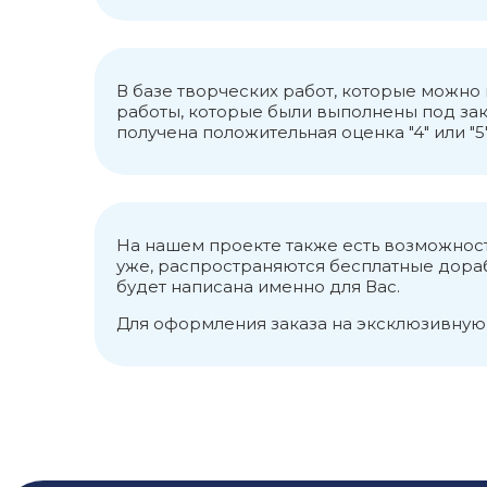
Социокультурная среда 
социализацию личности [
Социально-культурную 
профессиональная общн
В базе творческих работ, которые можн
и развитие которой про
работы, которые были выполнены под зак
ЗАКЛЮЧЕНИЕ
получена положительная оценка "4" или "5"
Сегодня для большинств
принимать решения, вы
характер, что связано 
профессиональной среды
представляется законом
На нашем проекте также есть возможност
управленческое воздейс
уже, распространяются бесплатные дорабо
Профессиональная сред
будет написана именно для Вас.
категоризируются и ин
Для оформления заказа на эксклюзивную
ориентации, задающие 
организации.