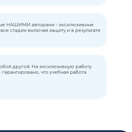
ленной на формирование и
и составляет социально-
ональной деятельности, образование
анные НАШИМИ авторами - эксклюзивные
се стадии включая защиту и в результате
тственной, требующей способности
менения имеют общекультурный
 обществе. Включение
вления в качестве объекта управления
условий деятельности) возможно
любой другой. На эксклюзивную работу
.
 гарантировано, что учебная работа
мпоненты оцениваются,
ясь в индивидуальные ценностные
го профессионального поведения в