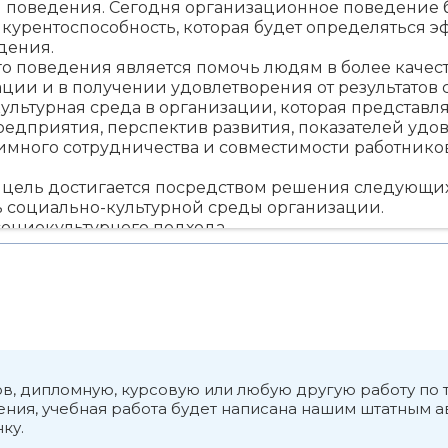
 поведения. Сегодня организационное поведение 
онкурентоспособность, которая будет определяться 
дения.
о поведения является помочь людям в более качес
ации и в получении удовлетворения от результатов 
ультурная среда в организации, которая представл
едприятия, перспектив развития, показателей удов
аимного сотрудничества и совместимости работнико
 цель достигается посредством решения следующих
ть социально-культурной среды организации.
социокультурного подхода.
етодов социокультурного управления.
в данной работе является социокультурное управл
дения.
я среда организации
организации - это сложная структура общественных,
ятельность человека. Социализация как процесс ст
ающим миром, процесс двусторонний: с одной стор
оизведение данного опыта, реализация личности в 
ков, дипломную, курсовую или любую другую работу по
 социализации включает: целенаправленную деятел
ия, учебная работа будет написана нашим штатным ав
ку.
ую активность личности. Развитие социокультурно
ой управляемой деятельности.