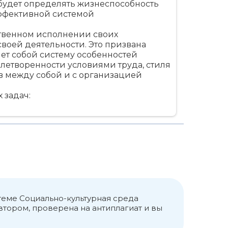
будет определять жизнеспособность
эффективной системой
твенном исполнении своих
своей деятельности. Это призвана
яет собой систему особенностей
летворенности условиями труда, стиля
в между собой и с организацией
 задач:
ение, как фактор при формировании
 материальных и духовных условий, в
ановления личности во
оны – усвоение социального опыта, с
окружающей среде [9.С.137].
 теме Социально-культурная среда
ьность, стихийные социальные
тором, проверена на антиплагиат и вы
й среды организации предполагает