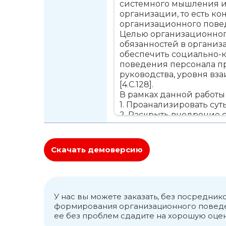
системного мышления и
организации, то есть к
организационного пове
Целью организационног
обязанностей в организ
обеспечить социально-к
поведения персонала пр
руководства, уровня вз
[4.С.128].
В рамках данной работы
1. Проанализировать су
2. Раскрыть внедрение 
3. Выявить специфику м
Объектом исследования 
организационного пове
Скачать демоверсию
1. Социально-культурна
Социокультурная среда 
которых реализуется де
взаимодействии с окруж
другой – активное воспр
У нас вы можете заказать, без посредни
В организации процесс
формирования организационного поведен
ее без проблем сдадите на хорошую оцен
воздействия и социальн
создание организованн