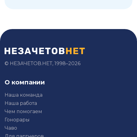
Казахстан от 31 января 2013 года № 50. «Об
утверждении Национального стандарта
финансовой отчетности» Зарегистрирован
в Министерстве юстиции Республики
Казахстан 8 февраля 2013 года № 8328.
[Электронный ресурс] Режим доступа:
https://adilet.zan.kz/rus/docs/V1300008328 3.
МСФО для малого и среднего бизнеса
(МСБ) [Электронный ресурс] Режим
доступа:
© НЕЗАЧЕТОВ.НЕТ, 1998–2026
https://pro1c.kz/articles/mezhdunarodnye-
standarty-finansovoy-otchetnosti/msfo-dlya-
malogo-i-srednego-biznesa-msb/?
О компании
ysclid=lwelawdlfa429620758
.......................................................................................................
Наша команда
Наша работа
Чем помогаем
Гонорары
Чаво
Для партнеров