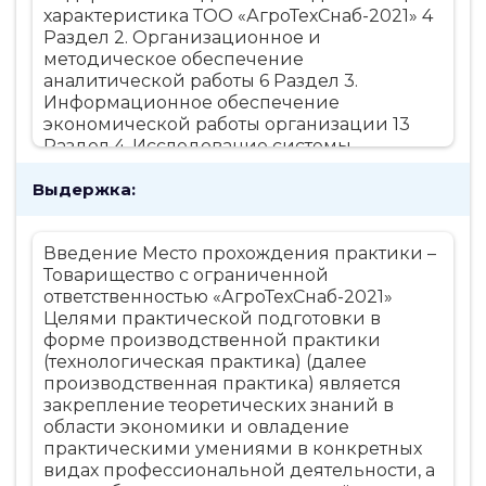
характеристика ТОО «АгроТехСнаб-2021» 4
Раздел 2. Организационное и
методическое обеспечение
аналитической работы 6 Раздел 3.
Информационное обеспечение
экономической работы организации 13
Раздел 4. Исследование системы
планирования и прогнозирования 17
Выдержка:
Раздел 5. Учет основных средств и
нематериальных активов
АгроТехСнаб-2021» 25 Заключение 38
Введение Место прохождения практики –
Список используемых источников 39
Товарищество с ограниченной
ответственностью «АгроТехСнаб-2021»
Целями практической подготовки в
форме производственной практики
(технологическая практика) (далее
производственная практика) является
закрепление теоретических знаний в
области экономики и овладение
практическими умениями в конкретных
видах профессиональной деятельности, а