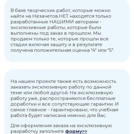
подразделения: – ремонтные мастерские;
В базе творческих работ, которые можно
– механизированный отряд; – база
найти на Незачетов.НЕТ находятся только
автотранспорта; – ремонтно-механический
разработанные НАШИМИ авторами -
цех; – линейно-механический участок по
эксклюзивные работы, которые были
техническому обслуживанию МТФ; –
выполнены под заказ в прошлом. Мы
участок по изготовлению железобетонных
продаем только те, которые прошли все
ограждений и тротуарной плитки; –
стадии включая защиту и в результате
участок по ремонту спецодежды; –
получена положительная оценка "4" или "5".
торговля и общественное питание; –
сельскохозяйственное производство
(растениеводство, животноводство); –
материально-техническое снабжение; –
технический сервисный центр по
На нашем проекте также есть возможность
облуживанию энергонасыщенной
заказать эксклюзивную работу по данной
техники. ................................................................................................
теме или любой другой. На эксклюзивную
Список используемых источников 1. Закон
работу уже, распространяются бесплатные
Республики Казахстан от 28 февраля 2007
доработки и все сопутствующие гарантии. И
года № 234-III «О бухгалтерском учете и
самое главное - гарантировано, что учебная
финансовой отчетности» [Электронный
работа будет написана именно для Вас.
ресурс] Режим доступа:
https://adilet.zan.kz/rus/docs/Z070000234_ 2.
Для оформления заказа на эксклюзивную
Приказ Министра финансов Республики
разработку заполните
форму>>