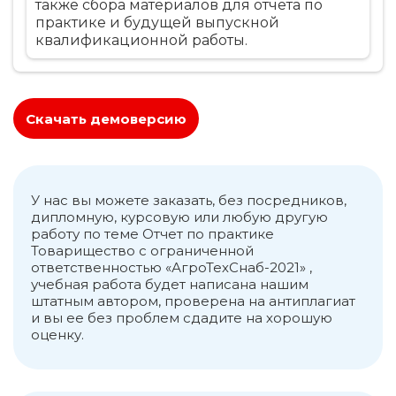
также сбора материалов для отчёта по
практике и будущей выпускной
квалификационной работы.
.......................................................................................................
Раздел 1. Общая характеристика ТОО
«АгроТехСнаб-2021» Компания ТОО
«АгроТехСнаб-2021» зарегистрирована
Скачать демоверсию
21.07.2021 года. Компании ТОО
«АгроТехСнаб-2021» при регистрации
присвоен БИН 210740022405. Присвоен
ОКЭД 01500 и основным видом
деятельности является Смешанное
У нас вы можете заказать, без посредников,
дипломную, курсовую или любую другую
сельское хозяйство. Юридический адрес
работу по теме Отчет по практике
компании: 100024, Республика Казахстан,г.
Товарищество с ограниченной
Караганда, ул. Букетова 50/2, блок 1, н.п. 2
ответственностью «АгроТехСнаб-2021» ,
Руководитель ТОО «АгроТехСнаб-2021» –
учебная работа будет написана нашим
Исенов Даулет Балташевич. Общество
штатным автором, проверена на антиплагиат
является коммерческой организацией:
и вы ее без проблем сдадите на хорошую
юридическим лицом, имеет
оценку.
самостоятельный баланс, печать. ТОО
«АгроТехСнаб-2021» представляет собой
многоотраслевое предприятие, имеющее
в своем составе следующие структурные