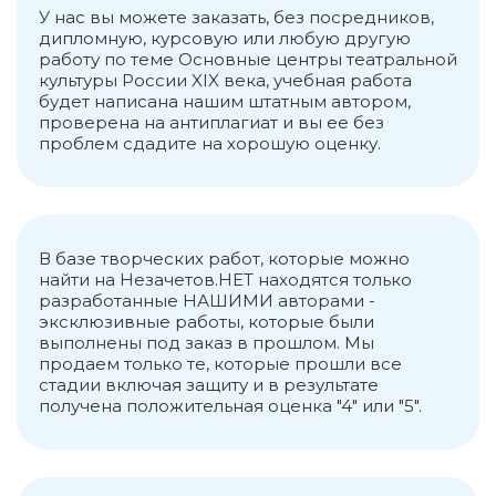
В пореформенную эпоху состояние театра
У нас вы можете заказать, без посредников,
дипломную, курсовую или любую другую
определялось успехами русской
работу по теме Основные центры театральной
драматургии. Монополия казенных
культуры России XIX века, учебная работа
театров под влиянием требований
будет написана нашим штатным автором,
прогрессивной общественности в 1882 г.
проверена на антиплагиат и вы ее без
была отменена. Основными центрами
проблем сдадите на хорошую оценку.
театральной культуры продолжали
оставаться Александрийский,
Мариинский и Михайловский – и два
московских - Большой и Малый театры.
Здание Александрийского театра было
В базе творческих работ, которые можно
построено по проекту К. Росси в 1832 году,
найти на Незачетов.НЕТ находятся только
стало одним из архитектурных шедевров
разработанные НАШИМИ авторами -
среди театров XIX века. Сначала в
эксклюзивные работы, которые были
репертуаре театра были представлены
выполнены под заказ в прошлом. Мы
балет, опера, драма и водевили. В
продаем только те, которые прошли все
дальнейшем театр поменял свою
стадии включая защиту и в результате
репутацию. Хотя театр стал
получена положительная оценка "4" или "5".
драматическим, он снова ставил балет,
оперу и музыкальную комедию. В течение
многих лет на его сцене проходили
большие балетные сезоны.