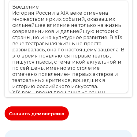
Введение
История России в XIX веке отмечена
множеством ярких событий, оказавших
сильнейшее влияние не только на жизнь
современников и дальнейшую историю
страны, но и на культурное развитие. В XIX
веке театральная жизнь не просто
развивалась, она по настоящему зацвела. В
это время появляются первые театры,
пишутся пьесы, с тематикой актуальной и
по сей день, именно это столетие
отмечено появлением первых актеров и
театральных критиков, вошедших в
историю российского искусства.
XIX век – время прощания «с раним
русским классицизмом, с екатерининской
эпохой». Это время ознаменовано Великой
отечественной войной 1812 года. В театре
Скачать демоверсию
ставятся пьесы, прославляющие подвиги
героев, боровшихся за отечество, они
проходят с огромным успехом.
Заключение