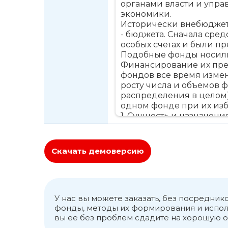
органами власти и упра
экономики.
Исторически внебюджет
- бюджета. Сначала сре
особых счетах и были п
Подобные фонды носили
Финансирование их пре
фондов все время измен
росту числа и объемов 
распределения в целом)
одном фонде при их изб
1. Сущность и назначен
Внебюджетные фонды – 
привлекаемых государс
Скачать демоверсию
комплексно расходуемых
предназначениями фон
Фонды классифицируютс
– Государственные и су
– Экономические и соц
У нас вы можете заказать, без посредни
– Технологии развития 
фонды, методы их формирования и исполь
вы ее без проблем сдадите на хорошую о
Принято классифициров
формирования их финан