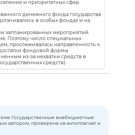
аселения и приоритетных сфер
ванного денежного фонда государства
дотачивались в особых фондах и на
ом запланированных мероприятий.
е. Поэтому число специальных
щем, прослеживалась направленность к
недостатки фондовой формы
ненным из-за нехватки средств в
осударственных средств).
ния финансовых ресурсов,
кое-каких социальных нужд и
соответствии с целевыми
о теме Государственные внебюджетные
ым автором, проверена на антиплагиат и