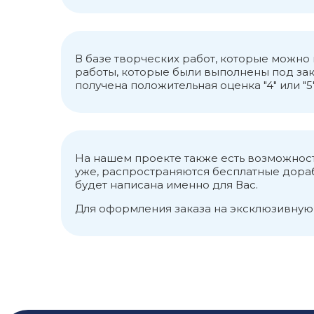
Вывод
Внебюджетные фонды - э
использующие собираем
В базе творческих работ, которые можн
социального страховани
работы, которые были выполнены под зак
руководствуются законо
получена положительная оценка "4" или "5"
для них служит фонд оп
Правительства и решен
Материальным источнико
национальный доход. П
доход.
На нашем проекте также есть возможност
Фонды освобождаются от
уже, распространяются бесплатные дорабо
будет написана именно для Вас.
Для оформления заказа на эксклюзивную