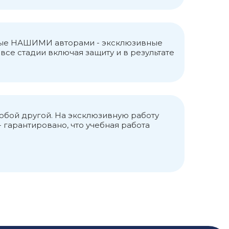
 вносящие средства в бюджет, а затем
ятся Пенсионный фонд РФ, Фонд
анные НАШИМИ авторами - эксклюзивные
ния. В своей работе фонды
се стадии включая защиту и в результате
этих фондов. Взносооблагаемой базой
ределяются постановлениями
нансовой системы, является
 перераспределения национальный
любой другой. На эксклюзивную работу
деятельности.
 гарантировано, что учебная работа