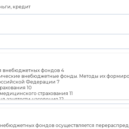
ьги, кредит
ия внебюджетных фондов 4
мические внебюджетные фонды. Методы их формиро
Российской Федерации 7
рахования 10
 медицинского страхования 11
нд занятости населения 12
етных фондов 14
литературы 18
внебюджетных фондов осуществляется перераспред