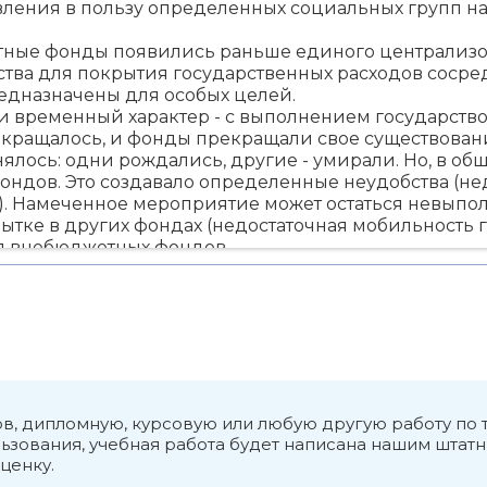
вления в пользу определенных социальных групп н
ные фонды появились раньше единого централизо
дства для покрытия государственных расходов сосре
редназначены для особых целей.
 временный характер - с выполнением государств
кращалось, и фонды прекращали свое существовани
ялось: одни рождались, другие - умирали. Но, в об
фондов. Это создавало определенные неудобства (
. Намеченное мероприятие может остаться невыпол
ытке в других фондах (недостаточная мобильность г
ия внебюджетных фондов
это структура форм перераспределения и примене
твом для финансирования не включаемых в бюджет 
 на основаниях оперативной самостоятельности в 
дов.
я на:
бъектов федерации;
иальные;
ков, дипломную, курсовую или любую другую работу п
и поддержки отраслей.
зования, учебная работа будет написана нашим штатн
ценку.
ать внебюджетные по источникам и механизмам
совых ресурсов: