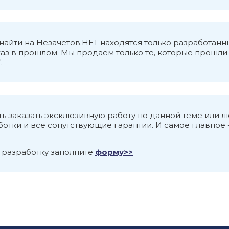
то Фонды социальной защиты населения, по статусу
ые ими взносы целевым назначением. К ним относ
о найти на Незачетов.НЕТ находятся только разработ
я РФ, фонды обязательного медицинского страхова
аз в прошлом. Мы продаем только те, которые прошли в
дательством страны и постановлениями правлений 
.
латы труда, ставки и порядок взимания взносов оп
иями правлений этих фондов.
м внебюджетных фондов, как и других звеньев фи
реобладающая часть фондов создается в процессе
ь заказать эксклюзивную работу по данной теме или 
 уплаты налогов по основным направлениям своей 
тки и все сопутствующие гарантии. И самое главное -
 разработку заполните
форму>>