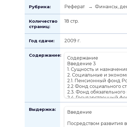
Рубрика:
Реферат → Финансы, ден
Количество
18 стр.
страниц:
Год сдачи:
2009 г.
Содержание:
Содержание
Введение 3
1. Сущность и назначен
2. Социальные и эконо
2.1. Пенсионный фонд 
2.2 Фонд социального ст
2.3. Фонд обязательного
2.4. Государственный фо
3. Достоинства внебюдж
Вывод 17
Выдержка:
Введение
Список использованной 
Посредством развития 