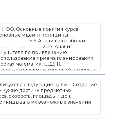
НОО. Основные понятия курса
 Основные идеи и принципы
…………………...15 6. Анализ разработки
……………………………...20 7. Анализ
ти учителя по привлечению
спользование приема планирования
оках математики…..25 11.
педагогических технологий на уроках
..31 13. План-конспект урока
……………………………..34 14. Сценарий
изуются следующие цели. 1. Создание
……………………………………………………………41
у нужно достичь предметных
а, скорость, площадь и др.),
 прикидывать их возможные значения