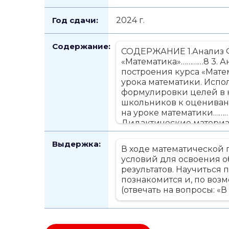
Год сдачи:
2024 г.
Содержание:
СОДЕРЖАНИЕ 1.Анализ 
«Математика»…………8 3. А
построения курса «Матем
урока математики. Исп
формулировки целей в к
школьников к оценива
на уроке математики……….
Дидактические материа
математики…………...28 12.
математики с использо
Выдержка:
В ходе математической 
внеклассного меропри
условий для освоения 
15.Список использован
результатов. Научиться 
познакомится и, по воз
(отвечать на вопросы: «