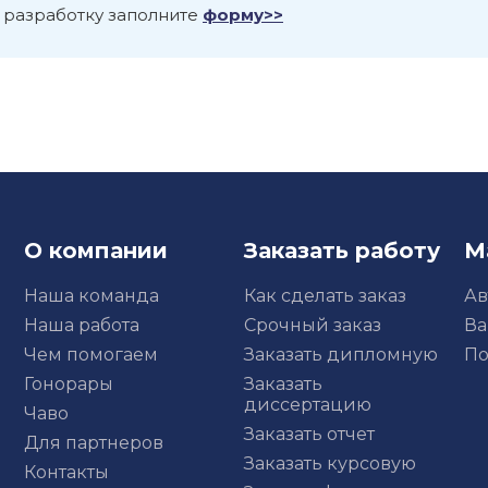
 разработку заполните
форму>>
О компании
Заказать работу
М
Наша команда
Как сделать заказ
Ав
Наша работа
Срочный заказ
Ва
Чем помогаем
Заказать дипломную
По
Гонорары
Заказать
диссертацию
Чаво
Заказать отчет
Для партнеров
Заказать курсовую
Контакты