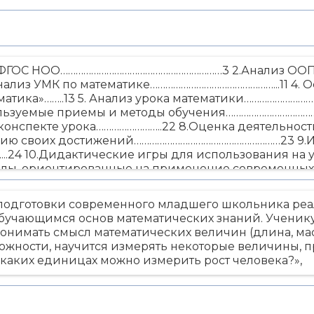
ФГОС НОО………………………………………………………3 2.Анализ ООП 
нализ УМК по математике…………………………………………...11 4.
атика»……..13 5. Анализ урока математики…………………………
ользуемые приемы и методы обучения…………………………………
онспекте урока……………………..22 8.Оценка деятельнос
нию своих достижений…………………………………………………23 9.И
..24 10.Дидактические игры для использования на ур
лы, ориентированные на применение современных 
 Наглядные пособия для уроков математики………………………
ванием индивидуальных и групповых форм работы……
подготовки современного младшего школьника реал
ятия по математике для младших школьников…………
обучающимся основ математических знаний. Ученик
ной литературы…………………………………49
понимать смысл математических величин (длина, масс
можности, научится измерять некоторые величины,
В каких единицах можно измерить рост человека?»,