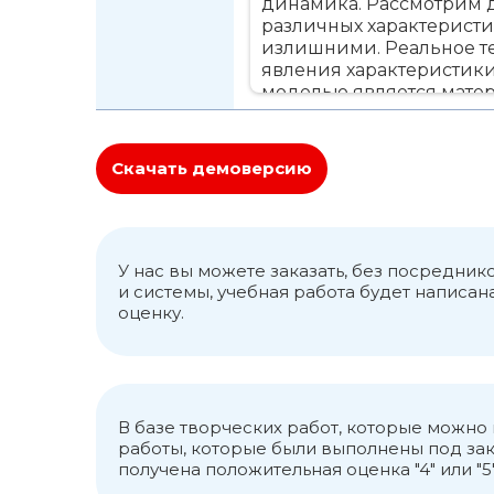
динамика. Рассмотрим 
различных характеристи
излишними. Реальное те
явления характеристики
моделью является матер
геометрические размеры,
одинаково, и расчеты п
играет роль масса тела, 
Скачать демоверсию
результат действия любы
она располагается в це
законы динамики матер
носят его имя. Согласн
движения происходят то
У нас вы можете заказать, без посредни
основное уравнение дин
и системы, учебная работа будет написа
оценку.
насколько сильно будет
утверждая невозможнос
невозможность мгновенн
тел называется инертнос
показывает, насколько 
на тело, более массивн
В базе творческих работ, которые можн
количественного описани
работы, которые были выполнены под зак
насколько интенсивно «п
получена положительная оценка "4" или "5"
модуль и направление. 