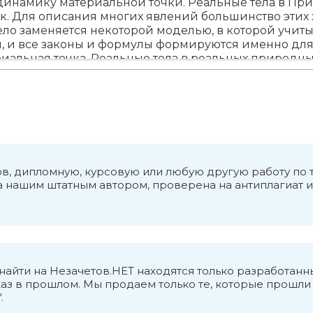
динамику материальной точки. Реальные тела в Пр
к. Для описания многих явлений большинство этих
ло заменяется некоторой моделью, в которой учит
, и все законы и формулы формируются именно для 
иальная точка. Реальные тела в реальных природн
 однако, при расчетах принимается (если это возмо
роизводятся только для одной точки, которая назыв
поэтому, вся масса тела приписывается этой одной то
х сил, прилагаемых к ней, был эквивалентен результа
нтре масс тела. Динамика – это раздел механики, 
иальной точки, объясняющие причины этого движе
о Первому Закону, движение тел неизменно (по моду
лько в результате взаимодействий. Второй Закон о
ков, дипломную, курсовую или любую другую работу п
амики материальной точки и позволяет определить
на нашим штатным автором, проверена на антиплагиат 
 меняться движение тел. Третий Закон обосновывае
ть «одностороннего» приложения сил в Природе. З
ого изменения движения. Для этого всегда требует
тью. Количественной мерой инертности является ма
сильно тело «сопротивляется» изменению его движе
ое тело будет изменять свое движение медленнее, ч
о найти на Незачетов.НЕТ находятся только разработ
я действия одного тела на другое используется дру
аз в прошлом. Мы продаем только те, которые прошли в
ередается» взаимодействие. Сила – векторная вели
.
Для учета действия нескольких сил, их нельзя прос