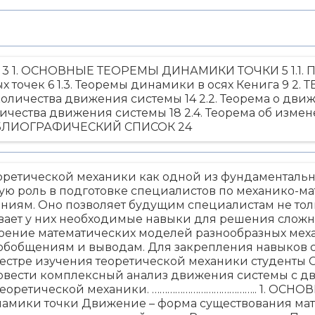
 1. ОСНОВНЫЕ ТЕОРЕМЫ ДИНАМИКИ ТОЧКИ 5 1.1. По
ых точек 6 1.3. Теоремы динамики в осях Кенига 9 
личества движения системы 14 2.2. Теорема о движе
чества движения системы 18 2.4. Теорема об изме
БЛИОГРАФИЧЕСКИЙ СПИСОК 24
ретической механики как одной из фундаментальн
ую роль в подготовке специалистов по механико-
иям. Оно позволяет будущим специалистам не толь
вает у них необходимые навыки для решения сложны
роение математических моделей разнообразных меха
 обобщениям и выводам. Для закрепления навыков 
естре изучения теоретической механики студенты С
овести комплексный анализ движения системы с дв
еоретической механики. ………………………………….. 1. ОСН
намики точки Движение – форма существования ма