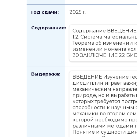
Год сдачи:
2025 г.
Содержание:
Содержание ВВЕДЕНИЕ 3
1.2. Система материальн
Теорема об изменении ко
изменении момента коли
20 ЗАКЛЮЧЕНИЕ 22 БИ
Выдержка:
ВВЕДЕНИЕ Изучение тео
дисциплин играет важн
механическим направлен
природе, но и вырабаты
которых требуется пост
способности к научным
механики во втором сем
которой необходимо пр
различными методами т
Понятие и сущности ди