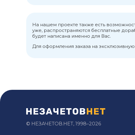
пользоваться правилами
случаях необходимо про
направления проекций, 
БИБЛИОГРАФИЧЕСКИЙ СПИС
На нашем проекте также есть возможност
Волосухин, С.И. Евтушенко
уже, распространяются бесплатные дорабо
Учебное пособие / Г.С. Ва
будет написана именно для Вас.
Иосилевич, П. А. Лебедев
Для оформления заказа на эксклюзивную
А.И. Прикладная механика: 
Прикладная механика / А.Т
© НЕЗАЧЕТОВ.НЕТ, 1998–2026