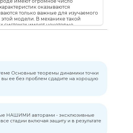
ироде имеют огромное число
 характеристик оказываются
ываются только важные для изучаемого
этой модели. В механике такой
ых системах имеют некоторые
жно), что все точки тела движутся
ается “материальной”. В динамике
чке, а сама точка выбирается так, чтобы
ту этих же сил, прилагаемых к телу –
изучающий причины движения. Основные
ния, были установлены И.Ньютоном и
лю и направлению), а все изменения
писывает это взаимодействие, вводит
о теме Основные теоремы динамики точки
 результат взаимодействия –
и вы ее без проблем сдадите на хорошую
т «взаимность» взаимодействия,
аконы динамики устанавливают
ся некоторое время. Данное свойство
сса. Фактически, масса тела
ния. При одном и том же воздействии
ем менее массивное. Для
анные НАШИМИ авторами - эксклюзивные
гая мера – сила. Сила показывает,
се стадии включая защиту и в результате
чина, у нее есть точка приложения,
то складывать. Необходимо