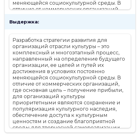
меняющейся социокультурной среды. В
отличие от коммерческих организаций,
где основная цель – получение прибыли,
Выдержка:
для организаций культуры
приоритетными являются сохранение и
популяризация культурного наследия,
Разработка стратегии развития для
обеспечение доступа к культурным
организаций отрасли культуры – это
ценностям и создание благоприятной
комплексный и многоэтапный процесс,
среды для творческой самореализации.
направленный на определение будущего
Поэтому разработка стратегии для них
организации, ее целей и путей их
имеет свои специфические задачи. 1.
достижения в условиях постоянно
Анализ внешней и внутренней среды:
меняющейся социокультурной среды. В
выявление возможностей и угроз. Первый
отличие от коммерческих организаций,
и важнейший этап – это всесторонний
где основная цель – получение прибыли,
анализ среды, в которой существует
для организаций культуры
организация. Он включает: Анализ
приоритетными являются сохранение и
макросреды: изучение политических,
популяризация культурного наследия,
экономических, социальных,
обеспечение доступа к культурным
технологических, экологических и
ценностям и создание благоприятной
юридических факторов. Например,
среды для творческой самореализации.
изменения в государственной политике в
Поэтому разработка стратегии для них
области культуры, экономическая