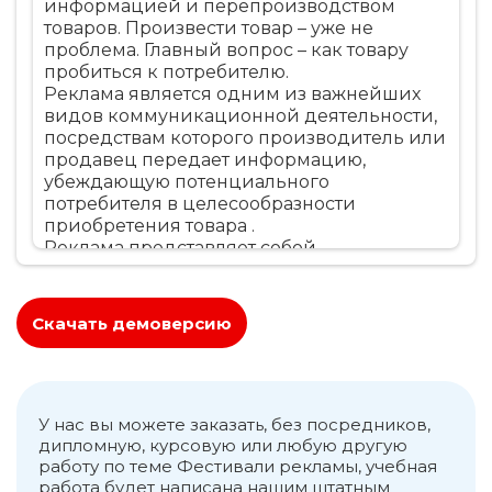
информацией и перепроизводством
товаров. Произвести товар – уже не
проблема. Главный вопрос – как товару
пробиться к потребителю.
Реклама является одним из важнейших
видов коммуникационной деятельности,
посредствам которого производитель или
продавец передает информацию,
убеждающую потенциального
потребителя в целесообразности
приобретения товара .
Реклама представляет собой
неперсонифицированную передачу
информации, обычно оплачиваемую и
имеющую характер убеждения о
Скачать демоверсию
продукции, услугах или идеях
известными рекламодателями
посредством различных носителей.
У нас вы можете заказать, без посредников,
дипломную, курсовую или любую другую
работу по теме Фестивали рекламы, учебная
работа будет написана нашим штатным