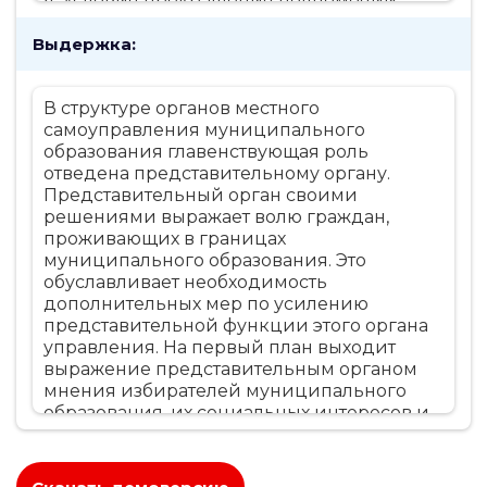
4. Условия прекращения полномочий
представительного органа 16
Выдержка:
Заключение 19
Список использованных источников и
литературы 21
В структуре органов местного
самоуправления муниципального
образования главенствующая роль
отведена представительному органу.
Представительный орган своими
решениями выражает волю граждан,
проживающих в границах
муниципального образования. Это
обуславливает необходимость
дополнительных мер по усилению
представительной функции этого органа
управления. На первый план выходит
выражение представительным органом
мнения избирателей муниципального
образования, их социальных интересов и
гражданской позиции. Представительный
орган является своеобразной трибуной
для выражения различных мнений и для