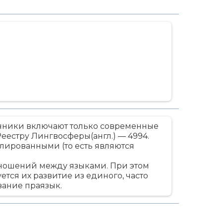
очники включают только современные
Реестру Лингвосферы(англ.) — 4994.
лированными (то есть являются
тношений между языками. При этом
ся их развитие из единого, часто
вание праязык.