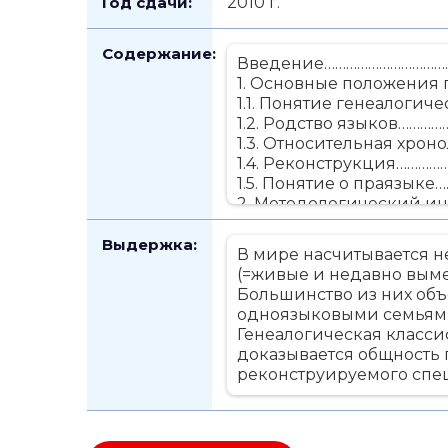
Год сдачи:
2010 г.
Содержание:
Введение……………………………
1. Основные положения 
1.1. Понятие генеалоги
1.2. Родство языков………
1.3. Относительная хро
1.4. Реконструкция………
1.5. Понятие о праязык
2. Методологический и
2.1. Уровни классифик
2.2. Разграничение кл
Выдержка:
В мире насчитывается н
2.3. Метод глоттохроно
(=живые и недавно вымер
2.4. Генеалогическое 
Большинство из них объ
Заключение…………………………
одноязыковыми семьями
Список литературы………
Генеалогическая класс
доказывается общность 
реконструируемого спец