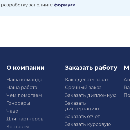
 разработку заполните
форму>>
О компании
Заказать работу
М
Наша команда
Как сделать заказ
Ав
Наша работа
Срочный заказ
Ва
Чем помогаем
Заказать дипломную
По
Гонорары
Заказать
диссертацию
Чаво
Заказать отчет
Для партнеров
Заказать курсовую
Контакты