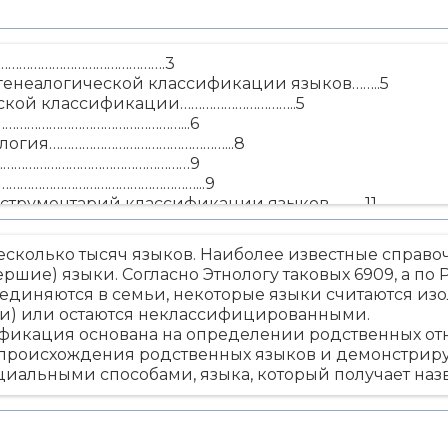
……………………………………….3
генеалогической классификации языков……..5
ческой классификации…………………………..5
………………………………………………...6
нология…………………………………………...8
…………………………………………………9
е…………………………………………………...9
нструментарий классификации языков……….11
ации………………………………………………11
ассификационных уровней………………………13
есколько тысяч языков. Наиболее известные справ
логии…………………………………………….15
шие) языки. Согласно Этнологу таковых 6909, а по 
древо………………………………………………19
единяются в семьи, некоторые языки считаются изо
……………………………………..20
) или остаются неклассифицированными.
……………………………………………….22
ификация основана на определении родственных о
происхождения родственных языков и демонстрирует
иальными способами, языка, который получает наз