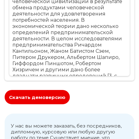
человеческой цивилизации в результате
обмена продуктами человеческой
деятельности для удовлетворения
потребностей населения. В
экономической теории дано несколько
определений предпринимательской
деятельности. В целом исследователями
предпринимательства Ричардом
Кантильоном, Жаном Батистом Сэем,
Питером Друкером, Альбертом Шапиро,
Гиффордом Пиншотом, Робертом
Хизричем и другими дано более
двадцати различных определений [3, с.
62]. Ретроспективный и исторический
анализ, данный различными авторами
определений в разные эпохи
Скачать демоверсию
цивилизации позволяет проследить
эволюцию предпринимательства. ...........
У нас вы можете заказать, без посредников,
дипломную, курсовую или любую другую
работу по теме Существует мнение, что