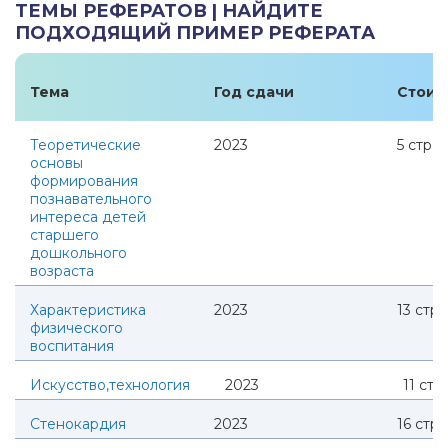
ТЕМЫ РЕФЕРАТОВ | НАЙДИТЕ
ПОДХОДЯЩИЙ ПРИМЕР РЕФЕРАТА
Тема
Год сдачи
Стоим
Теоретические
2023
5
стр.
основы
формирования
познавательного
интереса детей
старшего
дошкольного
возраста
Характеристика
2023
13
стр.
физического
воспитания
Искусство,технология
2023
11
стр.
Стенокардия
2023
16
стр.