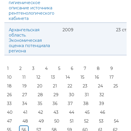
гигиеническое
описание источника
рентгенологического
кабинета
Архангельская
2009
23
стр.
область.
Экономическая
оценка потенциала
региона
1
2
3
4
5
6
7
8
9
10
11
12
13
14
15
16
17
18
19
20
21
22
23
24
25
26
27
28
29
30
31
32
33
34
35
36
37
38
39
40
41
42
43
44
45
46
47
48
49
50
51
52
53
54
55
56
57
58
59
60
61
62