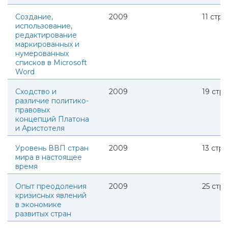
Создание,
2009
11
стр.
использование,
редактирование
маркированных и
нумерованных
списков в Microsoft
Word
Сходство и
2009
19
стр.
различие политико-
правовых
концепций Платона
и Аристотеля
Уровень ВВП стран
2009
13
стр.
мира в настоящее
время
Опыт преодоления
2009
25
стр.
кризисных явлений
в экономике
развитых стран