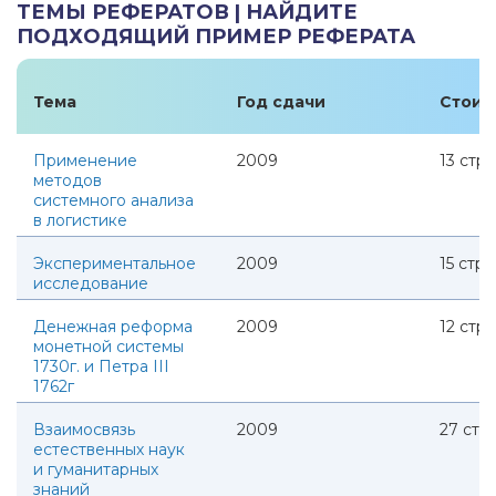
ТЕМЫ РЕФЕРАТОВ | НАЙДИТЕ
ПОДХОДЯЩИЙ ПРИМЕР РЕФЕРАТА
Тема
Год сдачи
Стоим
Применение
2009
13
стр.
методов
системного анализа
в логистике
Экспериментальное
2009
15
стр.
исследование
Денежная реформа
2009
12
стр.
монетной системы
1730г. и Петра III
1762г
Взаимосвязь
2009
27
стр.
естественных наук
и гуманитарных
знаний