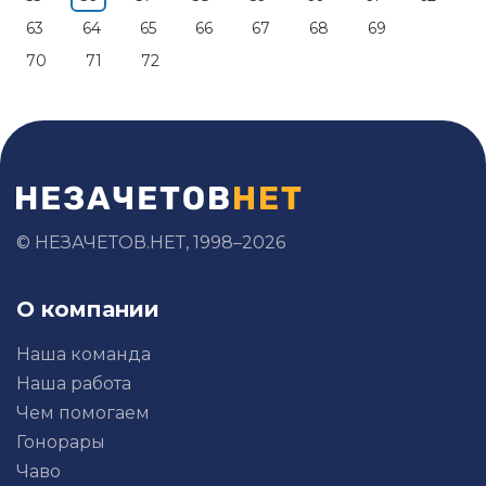
63
64
65
66
67
68
69
70
71
72
© НЕЗАЧЕТОВ.НЕТ, 1998–2026
О компании
Наша команда
Наша работа
Чем помогаем
Гонорары
Чаво