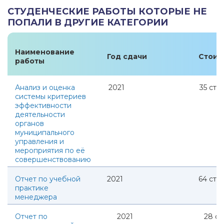
СТУДЕНЧЕСКИЕ РАБОТЫ КОТОРЫЕ НЕ
ПОПАЛИ В ДРУГИЕ КАТЕГОРИИ
Наименование
Год сдачи
Стоим
работы
Анализ и оценка
2021
35
стр.
системы критериев
эффективности
деятельности
органов
муниципального
управления и
мероприятия по её
совершенствованию
Отчет по учебной
2021
64
стр.
практике
менеджера
Отчет по
2021
28
ст