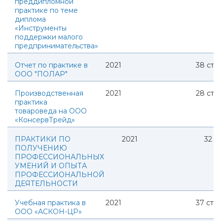
преддипломной
практике по теме
диплома
«Инструменты
поддержки малого
предпринимательства»
Отчет по практике в
2021
38
стр.
ООО "ПОЛАР"
Производственная
2021
28
стр.
практика
товароведа на ООО
«КонсервТрейд»
ПРАКТИКИ ПО
2021
32
ст
ПОЛУЧЕНИЮ
ПРОФЕССИОНАЛЬНЫХ
УМЕНИЙ И ОПЫТА
ПРОФЕССИОНАЛЬНОЙ
ДЕЯТЕЛЬНОСТИ
Учебная практика в
2021
37
стр.
ООО «АСКОН-ЦР»