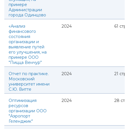
примере
Администрации
города Одинцово
«Анализ
2024
61
стр.
финансового
состояния
организации и
выявление путей
его улучшения, на
примере ООО
"Пицца Венчур"
Отчет по практике.
2024
21
стр.
Московский
университет имени
С.Ю. Витте
Оптимизация
2024
28
стр.
ресурсов
организации ООО
"Аэропорт
Геленджик"