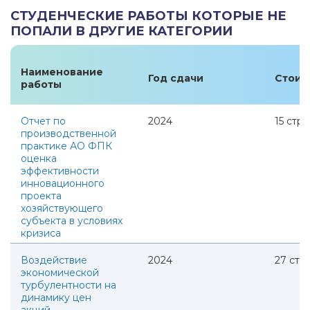
СТУДЕНЧЕСКИЕ РАБОТЫ КОТОРЫЕ НЕ
ПОПАЛИ В ДРУГИЕ КАТЕГОРИИ
Наименование
Год сдачи
Стоим
работы
Отчет по
2024
15
стр.
производственной
практике АО ФПК
оценка
эффективности
инновационного
проекта
хозяйствующего
субъекта в условиях
кризиса
Воздействие
2024
27
стр.
экономической
турбулентности на
динамику цен