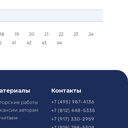
18
19
20
21
22
23
24
0
41
42
43
44
атериалы
Контакты
торские работы
кансии авторам
читаем