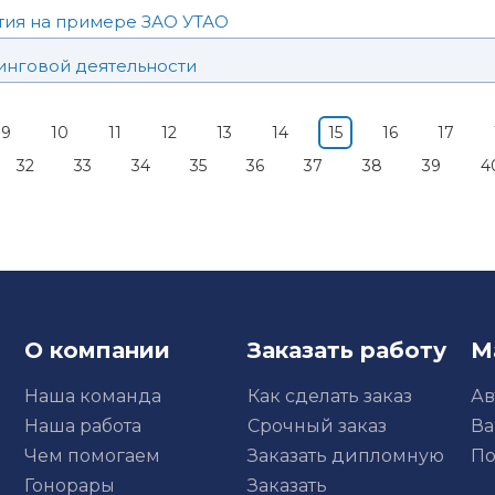
тия на примере ЗАО УТАО
инговой деятельности
9
10
11
12
13
14
15
16
17
32
33
34
35
36
37
38
39
4
О компании
Заказать работу
М
Наша команда
Как сделать заказ
Ав
Наша работа
Срочный заказ
Ва
Чем помогаем
Заказать дипломную
По
Гонорары
Заказать