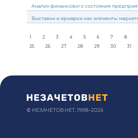
Анализ финансового состояния предприя
Выставки и ярмарки как элементы маркет
1
2
3
4
5
6
7
8
25
26
27
28
29
30
31
© НЕЗАЧЕТОВ.НЕТ, 1998–2026