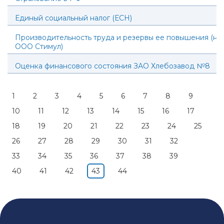
Единый социальный налог (ЕСН)
Производительность труда и резервы ее повышения (на
ООО Стимул)
Оценка финансового состояния ЗАО Хлебозавод №8
1
2
3
4
5
6
7
8
9
10
11
12
13
14
15
16
17
18
19
20
21
22
23
24
25
26
27
28
29
30
31
32
33
34
35
36
37
38
39
40
41
42
43
44