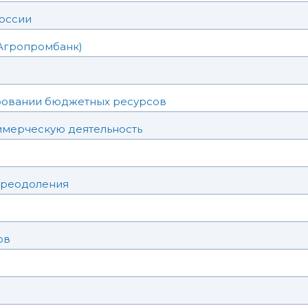
России
Агропромбанк)
ровании бюджетных ресурсов
ммерческую деятельность
преодоления
ов