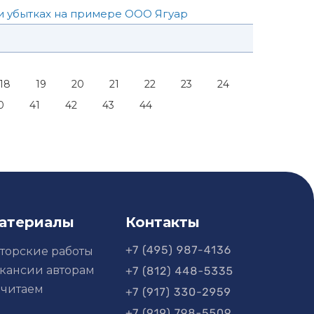
 и убытках на примере ООО Ягуар
18
19
20
21
22
23
24
0
41
42
43
44
атериалы
Контакты
торские работы
кансии авторам
читаем