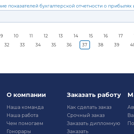
ие показателей бухгалтерской отчетности о прибылях
9
10
11
12
13
14
15
16
17
32
33
34
35
36
37
38
39
4
О компании
Заказать работу
М
Наша команда
Как сделать заказ
Ав
Наша работа
Срочный заказ
Ва
Чем помогаем
Заказать дипломную
По
Гонорары
Заказать