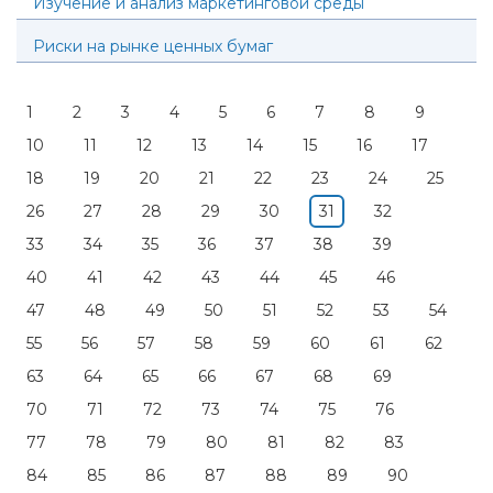
Изучение и анализ маркетинговой среды
Риски на рынке ценных бумаг
1
2
3
4
5
6
7
8
9
10
11
12
13
14
15
16
17
18
19
20
21
22
23
24
25
26
27
28
29
30
31
32
33
34
35
36
37
38
39
40
41
42
43
44
45
46
47
48
49
50
51
52
53
54
55
56
57
58
59
60
61
62
63
64
65
66
67
68
69
70
71
72
73
74
75
76
77
78
79
80
81
82
83
84
85
86
87
88
89
90