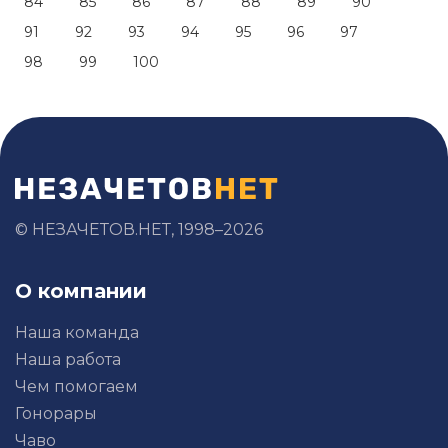
84
85
86
87
88
89
90
91
92
93
94
95
96
97
98
99
100
© НЕЗАЧЕТОВ.НЕТ, 1998–2026
О компании
Наша команда
Наша работа
Чем помогаем
Гонорары
Чаво