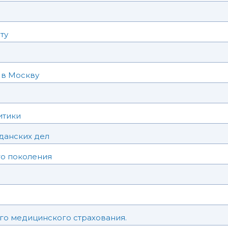
ту
й
 в Москву
итики
данских дел
го поколения
о медицинского страхования.