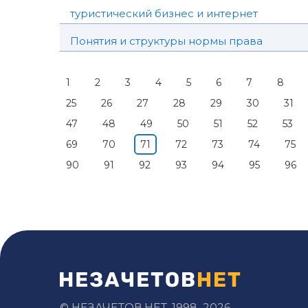
туристический бизнес и интернет
Понятия и структуры нормы права
1
2
3
4
5
6
7
8
25
26
27
28
29
30
31
47
48
49
50
51
52
53
69
70
71
72
73
74
75
90
91
92
93
94
95
96
© НЕЗАЧЕТОВ.НЕТ, 1998–2026