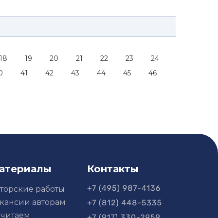
18
19
20
21
22
23
24
0
41
42
43
44
45
46
атериалы
Контакты
торские работы
кансии авторам
читаем