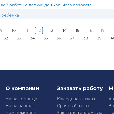
ей работы с детьми дошкольного возраста
и ребенка
9
10
11
12
13
14
15
16
17
32
33
34
35
36
37
38
39
4
О компании
Заказать работу
М
Наша команда
Как сделать заказ
Ав
Наша работа
Срочный заказ
Ва
Чем помогаем
Заказать дипломную
По