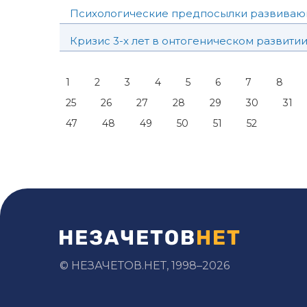
Психологические предпосылки развивающ
Кризис 3-х лет в онтогеническом развити
1
2
3
4
5
6
7
8
25
26
27
28
29
30
31
47
48
49
50
51
52
© НЕЗАЧЕТОВ.НЕТ, 1998–2026