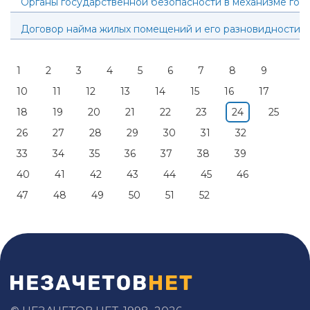
Органы государственной безопасности в механизме госу
Договор найма жилых помещений и его разновидности.
1
2
3
4
5
6
7
8
9
10
11
12
13
14
15
16
17
18
19
20
21
22
23
24
25
26
27
28
29
30
31
32
33
34
35
36
37
38
39
40
41
42
43
44
45
46
47
48
49
50
51
52