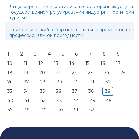
Лицензирование и сертификация ресторанных услуг и их
государственном регулировании индустрии гостиприимс
туризма.
Психологический отбор персонала и современное пони
профессиональной пригодности
1
2
3
4
5
6
7
8
9
10
11
12
13
14
15
16
17
18
19
20
21
22
23
24
25
26
27
28
29
30
31
32
33
34
35
36
37
38
39
40
41
42
43
44
45
46
47
48
49
50
51
52