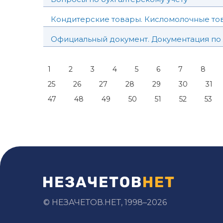
Кондитерские товары. Кисломолочные то
Официальный документ. Документация по 
1
2
3
4
5
6
7
8
25
26
27
28
29
30
31
47
48
49
50
51
52
53
© НЕЗАЧЕТОВ.НЕТ, 1998–2026