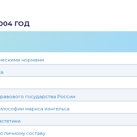
004 ГОД
ическими нормами
ка
равового государства России
илософии маркса иэнгельса
эстетики
о личному составу