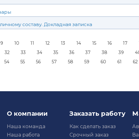
вары
личному составу. Докладная записка
9
10
11
12
13
14
15
16
17
32
33
34
35
36
37
38
39
4
54
55
56
57
58
59
60
61
62
О компании
Заказать работу
М
Наша команда
Как сделать заказ
Ав
Наша работа
Срочный заказ
Ва