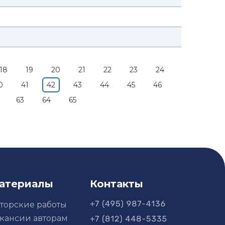
18
19
20
21
22
23
24
0
41
42
43
44
45
46
63
64
65
атериалы
Контакты
торские работы
кансии авторам