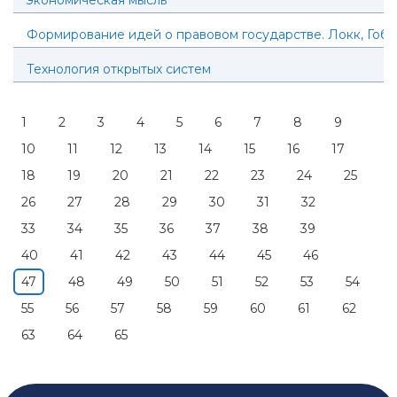
экономическая мысль
Формирование идей о правовом государстве. Локк, Гоб
Технология открытых систем
1
2
3
4
5
6
7
8
9
10
11
12
13
14
15
16
17
18
19
20
21
22
23
24
25
26
27
28
29
30
31
32
33
34
35
36
37
38
39
40
41
42
43
44
45
46
47
48
49
50
51
52
53
54
55
56
57
58
59
60
61
62
63
64
65