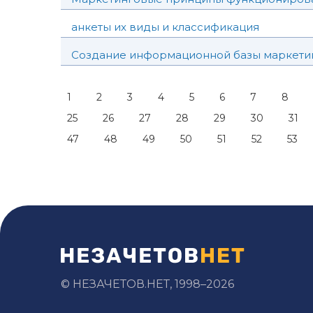
анкеты их виды и классификация
Создание информационной базы маркети
1
2
3
4
5
6
7
8
25
26
27
28
29
30
31
47
48
49
50
51
52
53
© НЕЗАЧЕТОВ.НЕТ, 1998–2026