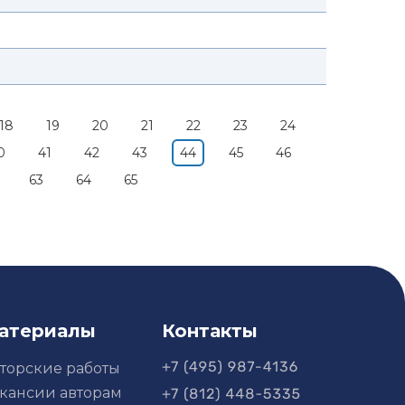
18
19
20
21
22
23
24
0
41
42
43
44
45
46
63
64
65
атериалы
Контакты
торские работы
кансии авторам