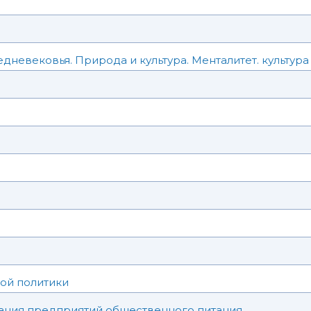
дневековья. Природа и культура. Менталитет. культура
ной политики
ния предприятий общественного питания