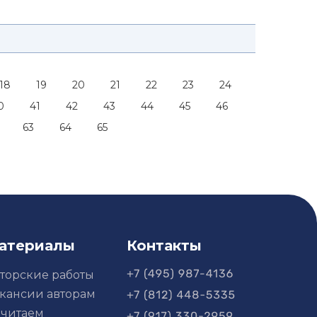
18
19
20
21
22
23
24
0
41
42
43
44
45
46
63
64
65
атериалы
Контакты
торские работы
кансии авторам
читаем