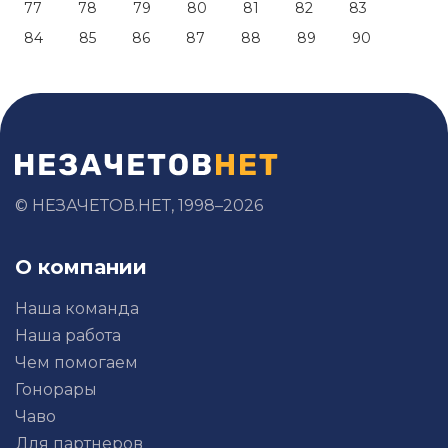
77
78
79
80
81
82
83
84
85
86
87
88
89
90
© НЕЗАЧЕТОВ.НЕТ, 1998–2026
О компании
Наша команда
Наша работа
Чем помогаем
Гонорары
Чаво
Для партнеров