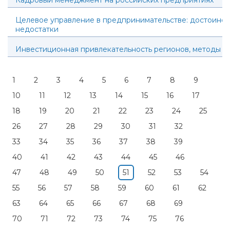
Кадровый менеджмент на российских предприятиях
Целевое управление в предпринимательстве: достоинст
недостатки
Инвестиционная привлекательность регионов, методы е
1
2
3
4
5
6
7
8
9
10
11
12
13
14
15
16
17
18
19
20
21
22
23
24
25
26
27
28
29
30
31
32
33
34
35
36
37
38
39
40
41
42
43
44
45
46
47
48
49
50
51
52
53
54
55
56
57
58
59
60
61
62
63
64
65
66
67
68
69
70
71
72
73
74
75
76