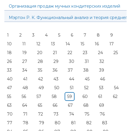
Организация продаж мучных кондитерских изделий
Мэртон Р. К. Функциональный анализ и теория среднего
1
2
3
4
5
6
7
8
9
10
11
12
13
14
15
16
17
18
19
20
21
22
23
24
25
26
27
28
29
30
31
32
33
34
35
36
37
38
39
40
41
42
43
44
45
46
47
48
49
50
51
52
53
54
55
56
57
58
59
60
61
62
63
64
65
66
67
68
69
70
71
72
73
74
75
76
77
78
79
80
81
82
83