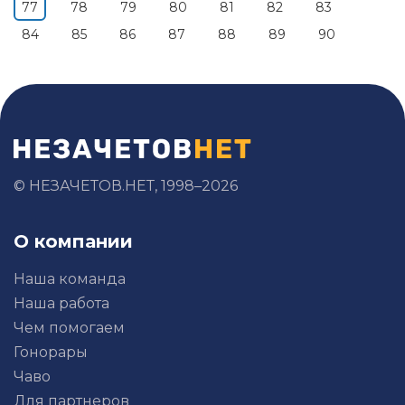
77
78
79
80
81
82
83
84
85
86
87
88
89
90
© НЕЗАЧЕТОВ.НЕТ, 1998–2026
О компании
Наша команда
Наша работа
Чем помогаем
Гонорары
Чаво
Для партнеров