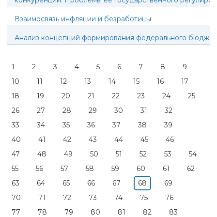
конкуренции. Проблемы ее государственного регулиро
Взаимосвязь инфляции и безработицы
Анализ концепций формирования федерального бюдже
1
2
3
4
5
6
7
8
9
10
11
12
13
14
15
16
17
18
19
20
21
22
23
24
25
26
27
28
29
30
31
32
33
34
35
36
37
38
39
40
41
42
43
44
45
46
47
48
49
50
51
52
53
54
55
56
57
58
59
60
61
62
63
64
65
66
67
68
69
70
71
72
73
74
75
76
77
78
79
80
81
82
83