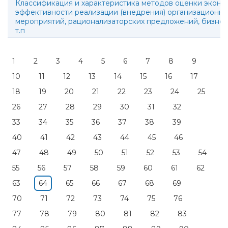
Классификация и характеристика методов оценки экон
эффективности реализации (внедрения) организационно
мероприятий, рационализаторских предложений, бизнес
т.п
1
2
3
4
5
6
7
8
9
10
11
12
13
14
15
16
17
18
19
20
21
22
23
24
25
26
27
28
29
30
31
32
33
34
35
36
37
38
39
40
41
42
43
44
45
46
47
48
49
50
51
52
53
54
55
56
57
58
59
60
61
62
63
64
65
66
67
68
69
70
71
72
73
74
75
76
77
78
79
80
81
82
83