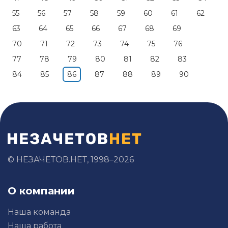
55
56
57
58
59
60
61
62
63
64
65
66
67
68
69
70
71
72
73
74
75
76
77
78
79
80
81
82
83
84
85
86
87
88
89
90
© НЕЗАЧЕТОВ.НЕТ, 1998–2026
О компании
Наша команда
Наша работа