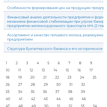
Особенности формирования цен на продукцию предпри
Финансовый анализ деятельности предприятия и форми
механизма финансовой стабилизации при угрозе банкрот
предприятии железнодорожного транспорта №4 (2 глав
Ассортимент и качество питьевого молока, реализуемог
предприятием
Структура бухгалтерского баланса и его историческое р
1
2
3
4
5
6
7
8
9
10
11
12
13
14
15
16
17
18
19
20
21
22
23
24
25
26
27
28
29
30
31
32
33
34
35
36
37
38
39
40
41
42
43
44
45
46
47
48
49
50
51
52
53
54