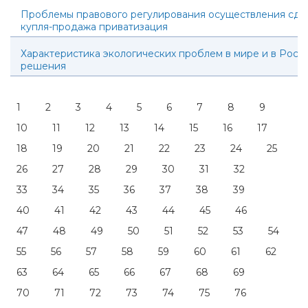
Проблемы правового регулирования осуществления сде
купля-продажа приватизация
Характеристика экологических проблем в мире и в Росси
решения
1
2
3
4
5
6
7
8
9
10
11
12
13
14
15
16
17
18
19
20
21
22
23
24
25
26
27
28
29
30
31
32
33
34
35
36
37
38
39
40
41
42
43
44
45
46
47
48
49
50
51
52
53
54
55
56
57
58
59
60
61
62
63
64
65
66
67
68
69
70
71
72
73
74
75
76