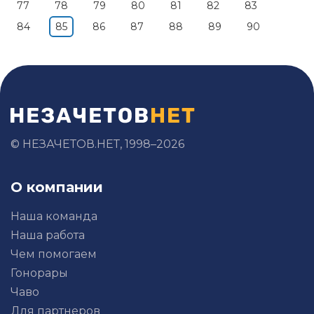
77
78
79
80
81
82
83
84
85
86
87
88
89
90
© НЕЗАЧЕТОВ.НЕТ, 1998–2026
О компании
Наша команда
Наша работа
Чем помогаем
Гонорары
Чаво
Для партнеров